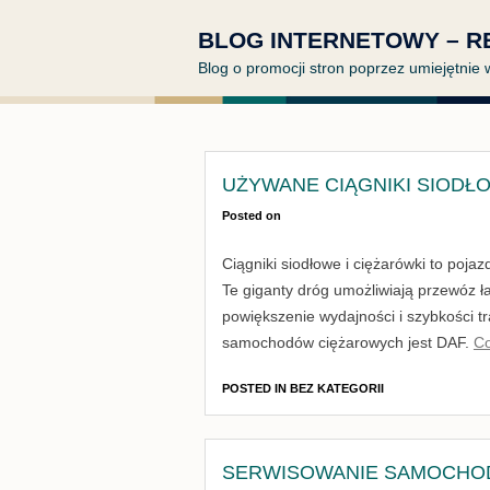
BLOG INTERNETOWY – R
Blog o promocji stron poprzez umiejętni
UŻYWANE CIĄGNIKI SIODŁ
Posted on
Ciągniki siodłowe i ciężarówki to poja
Te giganty dróg umożliwiają przewóz ł
powiększenie wydajności i szybkości 
samochodów ciężarowych jest DAF.
Co
POSTED IN
BEZ KATEGORII
SERWISOWANIE SAMOCHO