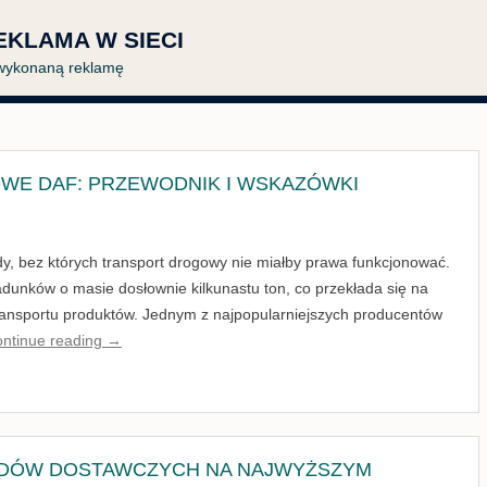
EKLAMA W SIECI
e wykonaną reklamę
OWE DAF: PRZEWODNIK I WSKAZÓWKI
zdy, bez których transport drogowy nie miałby prawa funkcjonować.
adunków o masie dosłownie kilkunastu ton, co przekłada się na
transportu produktów. Jednym z najpopularniejszych producentów
ntinue reading
→
DÓW DOSTAWCZYCH NA NAJWYŻSZYM