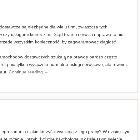
ostawcze są niezbędne dla wielu firm, zwłaszcza tych
czy usługami kurierskimi. Stąd też ich serwis i naprawa to nie
 przede wszystkim konieczność, by zagwarantować ciągłość
 samochodów dostawczych szukają na prawdę bardzo często
erują nie tylko i wyłącznie normalne usługi serwisowe, ale również
 aut.
Continue reading
→
ego zadania i jakie korzyści wynikają z jego pracy? W dzisiejszym
 te pytania i przybliżyć rolę psychologa w dzisiejszym świecie.