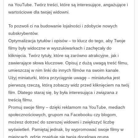
na YouTube. Twórz treści, które są interesujące, angażujące i
wartościowe dla twojej widowni.
To pozwoli ci na budowanie lojalności i zdobycie nowych
subskrybentów.
Optymalizacja tytułów i opisów – to klucz do tego, aby Twoje
filmy były widoczne w wyszukiwarkach i zachęcały do
kliknięcia. Twórz tytuły, które są zarówno atrakcyjne, jak i
zawierające słowa kluczowe. Opisuj z dużą uwagą treść filmu,
umieszczaj w nim linki do innych filmów na swoim kanale.
Użyj miniaturki, która przyciągnie uwagę – miniaturka jest
pierwszą rzeczą, którą zobaczy widz przed kliknięciem na twój
film. Dlatego staraj się, by była interesująca i związana z
treścią filmu.
Promuj swoje filmy – dzięki reklamom na YouTube, mediach
społecznościowych, grupom na Facebooku czy blogom,
możesz dotrzeć do szerszej widowni i zwiększyć liczbę
wyświetleń. Pamiętaj jednak, by wypromować swoje filmy w
miejscach, gdzie znajduje się twoja docelowa grupa