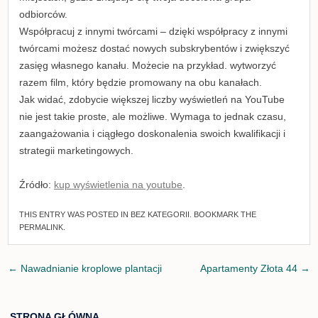
odbiorców.
Współpracuj z innymi twórcami – dzięki współpracy z innymi
twórcami możesz dostać nowych subskrybentów i zwiększyć
zasięg własnego kanału. Możecie na przykład. wytworzyć
razem film, który będzie promowany na obu kanałach.
Jak widać, zdobycie większej liczby wyświetleń na YouTube
nie jest takie proste, ale możliwe. Wymaga to jednak czasu,
zaangażowania i ciągłego doskonalenia swoich kwalifikacji i
strategii marketingowych.
Źródło:
kup wyświetlenia na youtube
.
THIS ENTRY WAS POSTED IN
BEZ KATEGORII
. BOOKMARK THE
PERMALINK
.
Post
←
Nawadnianie kroplowe plantacji
Apartamenty Złota 44
→
navigation
STRONA GŁÓWNA